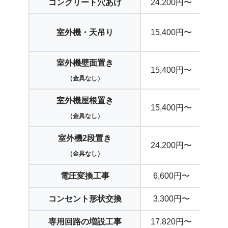
コンクリート穴あけ
24,200円〜
室外機・天吊り
15,400円〜
※
室外機壁面置き
地
15,400円〜
（金具なし）
※金
室外機屋根置き
15,400円〜
（金具なし）
※金
室外機2段置き
24,200円〜
（金具なし）
※金
電圧変換工事
6,600円〜
コンセント形状交換
3,300円〜
専用回路の増設工事
17,820円〜