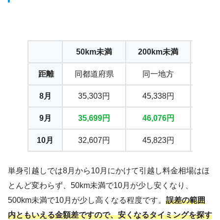
50km未満
200km未満
50
距離
同都道府県
同一地方
近
8月
35,303円
45,338円
64
9月
35,699円
46,076円
65
10月
32,607円
45,823円
68
単身引越しでは8月から10月にかけて引越し料金相場はほ
とんど変わらず、50km未満で10月が少し安くなり、
500km未満で10月が少し高くなる程度です。
誤差の範囲
内ともいえる金額差ですので、安くなるタイミングを探す