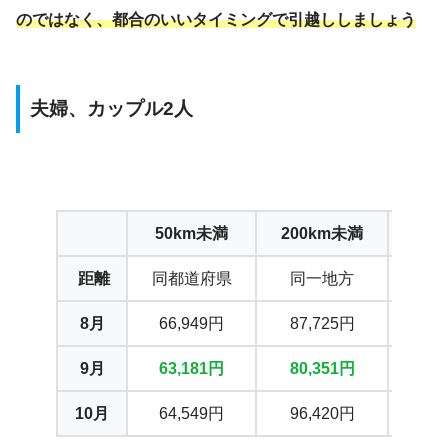
のではなく、都合のいいタイミングで引越ししましょう
夫婦、カップル2人
50km未満
200km未満
50
距離
同都道府県
同一地方
近
8月
66,949円
87,725円
127
9月
63,181円
80,351円
118
10月
64,549円
96,420円
120