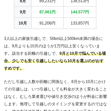
8月
89,231円
138,513円
199
9月
87,061円
144,577円
200
10月
91,206円
133,857円
178
3人以上の家族引越しで、50km以上500km未満の場合に
は、9月よりも10月のほうが1万円以上安くなっていま
す。該当する距離の引越しで、
9月と10月で悩んでいる場
合、少しでも安く引越ししたいなら10月を選ぶのがおす
すめです。
ただし引越し人数や距離に関係なく、8月から10月にかけ
ての引越しは、いつ引越ししても料金が大きく変わること
はなく、むしろ業者選びや値引き交渉のほうが料金に影響
します。無理して引越しのタイミングを変更するのではな