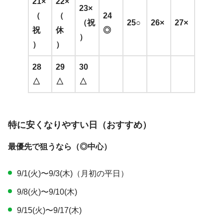
21×
22×
23×
（
（
24
（祝
25○
26×
27×
祝
休
◎
）
）
）
28
29
30
△
△
△
特に安くなりやすい日（おすすめ）
最優先で狙うなら（◎中心）
9/1(火)〜9/3(木)（月初の平日）
9/8(火)〜9/10(木)
9/15(火)〜9/17(木)