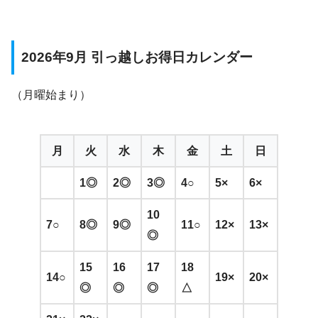
2026年9月 引っ越しお得日カレンダー
（月曜始まり）
月
火
水
木
金
土
日
1◎
2◎
3◎
4○
5×
6×
10
7○
8◎
9◎
11○
12×
13×
◎
15
16
17
18
14○
19×
20×
◎
◎
◎
△