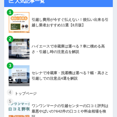
人気記事一覧
1
引越し費用が今すぐ払えない！後払い出来る引
越し業者おすすめ11選【8月版】
2
ハイエースで冷蔵庫は運べる？車に積める高
さ・引越し時の注意点を解説
3
セレナで冷蔵庫・洗濯機は運べる？幅・高さと
引越しでの注意点4選を解説
4
トップページ
5
ワンワンマークの引越センターの口コミ評判は
最悪やばいの?642件の口コミや料金相場を検
証