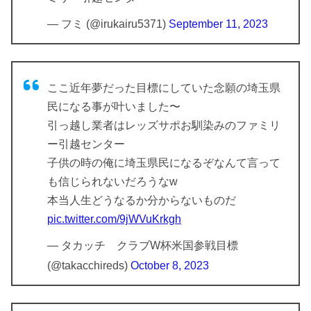
— フミ (@irukairu5371)
September 11, 2023
みん評
49
323
合計
1145
302
ここ近年夢だった目標にしていた念願の埼玉県
民になる事が叶いました〜
引っ越し業者はレッズサポお馴染みのファミリ
ー引越センター
子供の時の俺に埼玉県民になるぞなんて言って
も信じられないだろうなw
本当人生どうなるか分からないものだ
pic.twitter.com/9jWVuKrkgh
— タカッチ クラブW杯米国参戦目標
(@takacchireds)
October 8, 2023