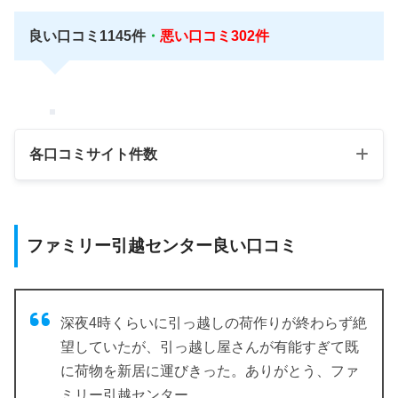
良い口コミ1145件
・
悪い口コミ302件
各口コミサイト件数
口コミサイト
良い評判数
悪い評判数
ファミリー引越センター良い口コミ
引越し侍
782
33
suumo引越し
140
9
深夜4時くらいに引っ越しの荷作りが終わらず絶
望していたが、引っ越し屋さんが有能すぎて既
LIFULL引越し
13
5
に荷物を新居に運びきった。ありがとう、ファ
価格.com
161
72
ミリー引越センター