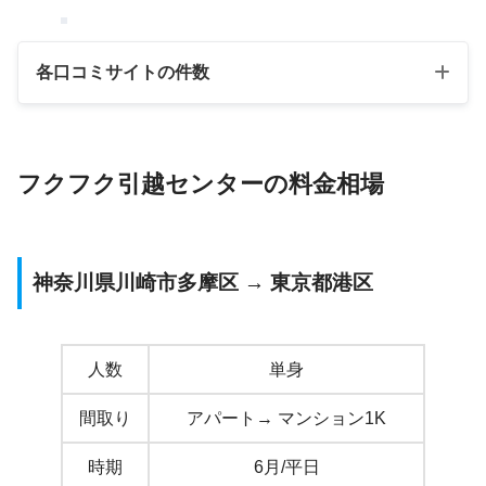
各口コミサイトの件数
良い評判
フクフク引越センターの料金相場
口コミサイト
悪い評判数
数
引越し侍
1208
26
神奈川県川崎市多摩区 → 東京都港区
SUUMO引越し
128
5
引越し価格ガイ
336
2
人数
単身
ド
間取り
アパート→ マンション1K
価格.COM
91
7
時期
6月/平日
合計
1763
40