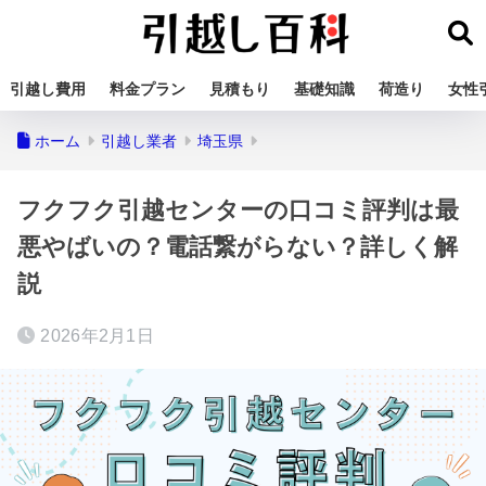
引越し費用
料金プラン
見積もり
基礎知識
荷造り
女性
ホーム
引越し業者
埼玉県
フクフク引越センターの口コミ評判は最
悪やばいの？電話繋がらない？詳しく解
説
2026年2月1日