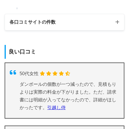
各口コミサイトの件数
良い評判
口コミサイト
悪い評判数
良い口コミ
数
引越し侍
4
0
50代女性
引越し価格ガイ
ダンボールの個数が一つ減ったので、見積もり
2
0
ド
よりは実際の料金が下がりました。ただ、請求
書には明細が入ってなかったので、詳細がほし
Google
4
3
かったです。
引越し侍
合計
10
3