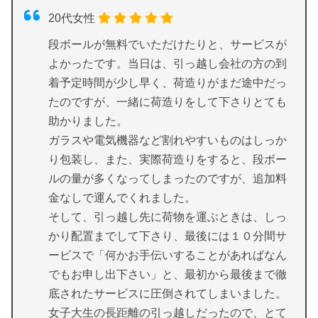
引越し侍
582
6
20代女性
SUUMO引越し
68
2
段ボールが無料でいただけたりと、サービスが
よかったです。当日は、引っ越し会社の方の到
引越し価格ガイ
73
1
着予定時間が少し早く、荷造りがまだ途中だっ
ド
たのですが、一緒に荷造りをして下さりとても
価格.COM
104
16
助かりました。
ガラスや電気機器など割れやすいものはしっか
合計
827
25
り包装し、また、実際荷造りをすると、段ボー
ルの量が多くなってしまったのですが、追加料
金なしで運んでくれました。
そして、引っ越し先に荷物を運ぶときは、しっ
かり配置までして下さり、最後には１０分間サ
ービスで「何かお手伝いすることがあればなん
でもお申し出下さい」と、最初から最後まで徹
底されたサービスに圧倒されてしまいました。
女子大生の長距離の引っ越しだったので、とて