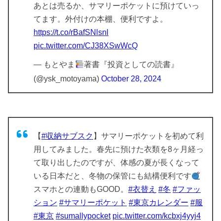
あとは売るか、サマリーポケットに預けていっ
てます。外付けの本棚、便利ですよ。
https://t.co/rBafSNlsnl
pic.twitter.com/CJ38XSwWcQ
— もとやま
著書『投資としての読書』
(@ysk_motoyama)
October 28, 2024
【
#収納サブスク
】サマリーポケットを初めて利
用してみました。春先に預けた衣類を8ヶ月経っ
て取り出したのですが、体感の夏が長くなって
いる日本だと、冬物の保管にも結構便利です
スマホとの連動もGOOD。
#衣替え
#冬
#ファッ
ション
#サマリーポケット
#東京カレンダー
#服
#東京
#sumallypocket
pic.twitter.com/kcbxj4yyj4