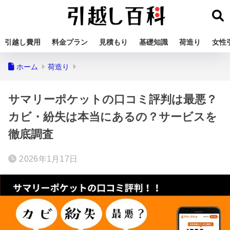
引越し費用
料金プラン
見積もり
基礎知識
荷造り
女性
ホーム
荷造り
サマリーポケットの口コミ評判は最悪？
カビ・紛失は本当にあるの？サービスを
徹底調査
2026年1月17日