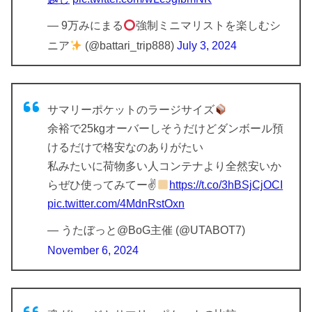
— 9万みにまる
強制ミニマリストを楽しむシ
ニア
(@battari_trip888)
July 3, 2024
サマリーポケットのラージサイズ
余裕で25kgオーバーしそうだけどダンボール預
けるだけで格安なのありがたい
私みたいに荷物多い人コンテナより全然安いか
らぜひ使ってみてー✌
https://t.co/3hBSjCjOCI
pic.twitter.com/4MdnRstOxn
— うたぼっと@BoG主催 (@UTABOT7)
November 6, 2024