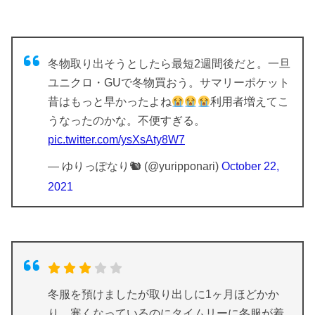
冬物取り出そうとしたら最短2週間後だと。一旦
ユニクロ・GUで冬物買おう。サマリーポケット
昔はもっと早かったよね
利用者増えてこ
うなったのかな。不便すぎる。
pic.twitter.com/ysXsAty8W7
— ゆりっぽなり🐿 (@yuripponari)
October 22,
2021
冬服を預けましたが取り出しに1ヶ月ほどかか
り、寒くなっているのにタイムリーに冬服が着