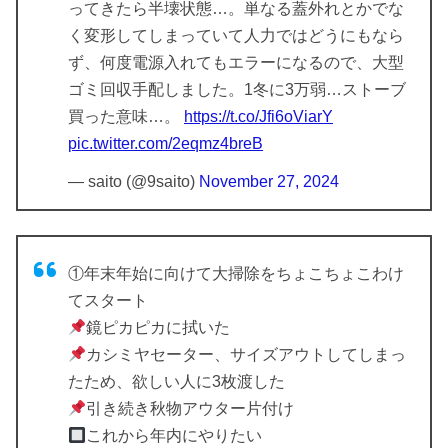
ってきたら半壊状態…。単なる蓋外れとかでな
く変形してしまっていて人力ではどうにもなら
ず、何度電源入れてもエラーになるので、大型
ゴミ回収手配しました。1冬に3万弱…ストーブ
買った意味…。
https://t.co/Jfi6oViarY
pic.twitter.com/2eqmz4breB
— saito (@9saito)
November 27, 2024
①年末年始に向けて大掃除をちょこちょこわけ
てスタート
鏡ピカピカに拭いた
カシミヤセーター、サイズアウトしてしまっ
たため、欲しい人に3枚渡した
引き続き秋物アウター片付け
これから年内にやりたい