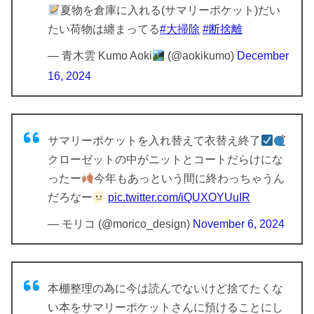
夏物を倉庫に入れる(サマリーポケット)だい
たい荷物は纏まってる
#大掃除
#断捨離
— 青木雲 Kumo Aoki
(@aokikumo)
December
16, 2024
サマリーポケットを入れ替えて衣替え終了
クローゼットの中がニットとコートだらけにな
ったー
今年もあっという間に終わっちゃうん
だろなー
pic.twitter.com/iQUXOYUuIR
— モリコ (@morico_design)
November 6, 2024
本棚整理の為に今は読んでないけど捨てたくな
い本をサマリーポケットさんに預けることにし