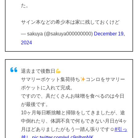
た。
サイン本などの希少本は家に残しておくけど
— sakuya (@sakuya000000000)
December 19,
2024
退去まで後数日
サマリーポケット集荷待ち
コンロをサマリー
ポケットに入れて完成。
ですので、具だくさんお味噌を食べるのは今日
が最後です。
10ヶ月毎日断捨離と掃除をしてきましたが、途
中倒れたり、体調不良で何もできない月日が4ヶ
月ほどありましたがもう一踏ん張りです☺
#引っ
越し
pic.twitter.com/wLc9gIbmNK