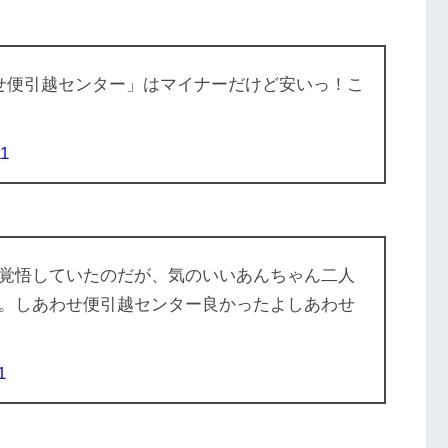
379
5
76
1
せ便引越センター」はマイナーだけど安いっ！こ
36
0
11
31
2
21
4
543
12
覚悟していたのだが、気のいいあんちゃん二人
。しあわせ便引越センター良かったよしあわせ
1