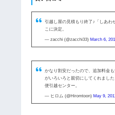
引越し侍
引越し価格ガイド
引越し屋の見積もり終了♪「しあわ
こに決定。
ズバット引越し
— zacchi (@zacchi33)
March 6, 20
価格.COM
LIFULL引越し
合計
かなり割安だったので、追加料金も
がいろいろと親切にしてくれました
便引越センター。
— ヒロム (@Hiromtoon)
May 9, 201