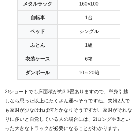
メタルラック
160×100
16
自転車
1台
ベッド
シングル
セ
ふとん
1組
衣装ケース
6箱
ダンボール
10～20箱
15
2tショートでも床面積が約3.3畳ありますので、単身引越
しなら思った以上にたくさん運べそうですね。夫婦2人で
も家財が少なければ何とかなりそうですが、家財がそれな
りに多いと自覚している人の場合には、2tロングや3tとい
った大きなトラックが必要になることがわかります。