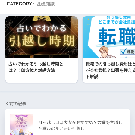
CATEGORY :
基礎知識
占いでわかる引っ越し時期と
転職での引っ越し費用は
は？！凶方位と対処方法
が会社負担？出費を抑え
ト解説
前の記事
引っ越し日は大安がおすすめ？六曜を意識し
た縁起の良い悪い引越し…