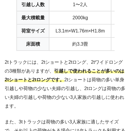
引越し人数
1〜2人
最大積載量
2000kg
荷室サイズ
L3.1m×W1.76m×H1.8m
L4.3
床面積
約3.3畳
2tトラックには、2tショートと2tロング、2tワイドロング
の3種類がありますが、
引越しで使われることが多いのは
2tショートと2tロングです。
2tショートは荷物の多い単身
引越しや荷物の少ない夫婦の引越し、2tロングは荷物の多
い夫婦の引越しや荷物の少ない3人家族の引越しに使われ
ます。
また、3tトラックは荷物の多い3人家族に適したサイズ
で、それ以上の荷物がある場合には4tトラックを利用する