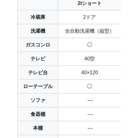
2tショート
2
冷蔵庫
2ドア
洗濯機
全自動洗濯機（縦型）
全自
ガスコンロ
◯
テレビ
40型
テレビ台
40×120
4
ローテーブル
◯
ソファ
—
食器棚
—
18
本棚
—
18