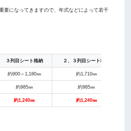
重要になってきますので、年式などによって若干
３列目シート格納
２、３列目シート格納
約900～1,180㎜
約1,710㎜
約985㎜
約985㎜
約1,240㎜
約1,240㎜