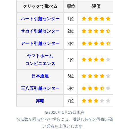
クリックで飛べる
順位
評価
リ
ハート引越センター
1位
公式
サカイ引越センター
2位
公式
アート引越センター
3位
公式
ヤマトホーム
4位
公式
コンビニエンス
日本通運
5位
公式
三八五引越センター
6位
公式
赤帽
7位
公式
※2026年1月19日現在
※点数が同点だった場合には、引越し侍での評価が高
い業者を上位とします。