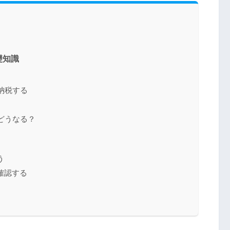
礎知識
納税する
どうなる？
う
確認する