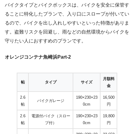
バイクタイプとバイクボックスは、バイクを安全に保管す
ることに特化したプランで、入り口にスロープが付いてい
るので、バイクを出し入れしやすいといった特徴がありま
す。盗難リスクを回避し、雨などの自然環境からバイクを
守りたい人におすすめのプランです。
オレンジコンテナ魚崎浜Part-2
月額料
帖
タイプ
サイズ
金
2.6
190×230×23
16,500
バイクガレージ
帖
0cm
円
2.6
電源付バイク（スロー
190×230×23
19,800
帖
プ付）
0cm
円