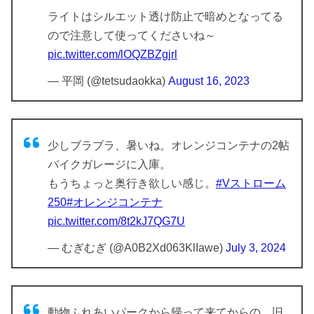
ライトはシルエット透け防止で暗めとなってる
ので注意して使ってくださいね～
pic.twitter.com/lOQZBZgjrl
— 平岡 (@tetsudaokka)
August 16, 2023
少しブラブラ、暑いね。オレンジコンテナの2帖
バイクガレージに入庫。
もうちょっと奥行き欲しい感じ。
#Vストローム
250
#オレンジコンテナ
pic.twitter.com/8t2kJ7QG7U
— むぎむぎ (@A0B2Xd063KlIawe)
July 3, 2024
動物ふれあいパークから帰って来てからの、旧