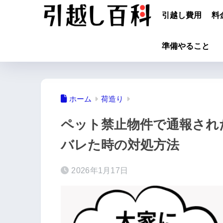
引越し費用
料
準備やること
ホーム
荷造り
ペット禁止物件で通報され
バレた時の対処方法
2026年1月17日